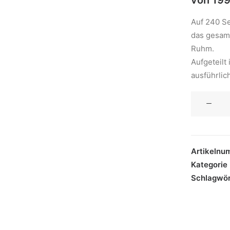
von 19
Auf 240 Se
das gesamt
Ruhm.
Aufgeteilt
ausführli
Katalog
2016
Menge
Artikelnu
Kategorie
Schlagwör