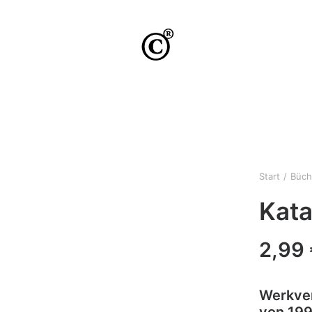
Start
Büch
Kata
2,99
Werkver