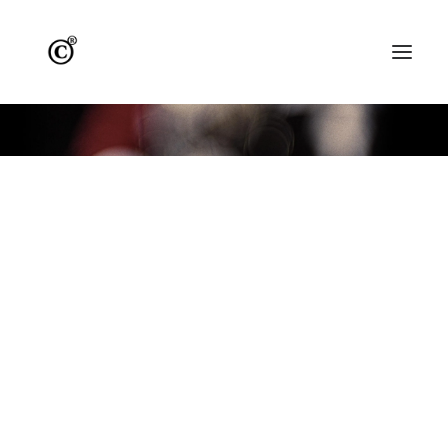
START
NEU
ARBEITEN
///AUSWAHL
///MALEREI
///ÜBERMALUNGEN
///FOTOGRAFIE_I
///FOTOGRAFIE_II
///MIXEDMEDIA
///REMIXES
///DIGITALKUNST
INFO
WERKVERZEICHNIS
KONTAKT
DATENSCHUTZ