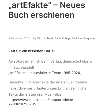
„artEfakte“ – Neues
Buch erschienen
8. Dezember 2024
By
CR
In
Musik
,
Buch
,
Collage
,
Gedichte
,
Songtexte
Zeit für ein bisschen DaDa!
Ab sofort erhältlich beim Verlag, demnächst überall
im Buchhandel!
„
artEfakte – Improvisierte Texte 1985-2024
„
Gedichte und Songtexte der letzten Jahrzehnte
nebst diverser Erläuterungen.Enthält sämtliche
Texte der ersten drei Musikalben.
https://www.epubli.com/shop/artefakte-
9783818738235